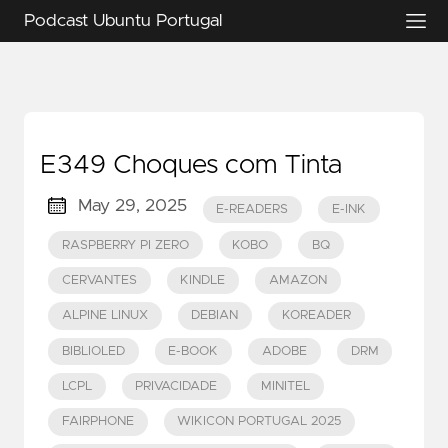
Podcast Ubuntu Portugal
E349 Choques com Tinta
May 29, 2025
E-READERS
E-INK
RASPBERRY PI ZERO
KOBO
BQ
CERVANTES
KINDLE
AMAZON
ALPINE LINUX
DEBIAN
KOREADER
BIBLIOLED
E-BOOK
ADOBE
DRM
LCPL
PRIVACIDADE
MINITEL
FAIRPHONE
WIKICON PORTUGAL 2025