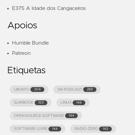
E375 A Idade dos Cangaceiros
Apoios
Humble Bundle
Patreon
Etiquetas
UBUNTU
SR-PODCAST
304
289
SLIMBOOK
LINUX
153
149
OPEN-SOURCE-SOFTWARE
144
SOFTWARE-LIVRE
RADIO-ZERO
144
143