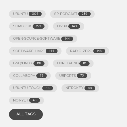
UBUNTU
SR-PODCAST
304
289
SLIMBOOK
LINUX
153
149
OPEN-SOURCE-SOFTWARE
144
SOFTWARE-LIVRE
RADIO-ZERO
144
143
GNU/LINUX
LIBRETREND
118
111
COLLABORA
UBPORTS
73
73
UBUNTU-TOUCH
NITROKEY
56
48
NOT-YET
48
ALL TAGS