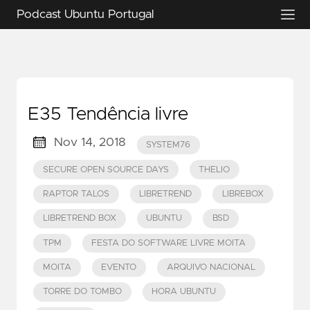
Podcast Ubuntu Portugal
E35 Tendência livre
Nov 14, 2018
SYSTEM76
SECURE OPEN SOURCE DAYS
THELIO
RAPTOR TALOS
LIBRETREND
LIBREBOX
LIBRETREND BOX
UBUNTU
BSD
TPM
FESTA DO SOFTWARE LIVRE MOITA
MOITA
EVENTO
ARQUIVO NACIONAL
TORRE DO TOMBO
HORA UBUNTU