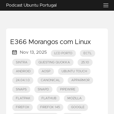
Podcast Ubuntu Portugal
E366 Morangos com Linux
Nov 13, 2025
LCD PORTO
ECTL
SINTRA
QUESTING QUOKKA
25.10
ANDROID
AOSP
UBUNTU TOUCH
24.04.1.0
CANONICAL
APPARMOR
SNAPS
SNAPD
PIPEWIRE
FLATPAK
FLATHUB
MOZILLA
FIREFOX
FIREFOX 145
GOOGLE