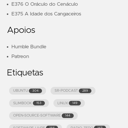
E376 O Oráculo do Cenáculo
E375 A Idade dos Cangaceiros
Apoios
Humble Bundle
Patreon
Etiquetas
UBUNTU
SR-PODCAST
304
289
SLIMBOOK
LINUX
153
149
OPEN-SOURCE-SOFTWARE
144
144
143