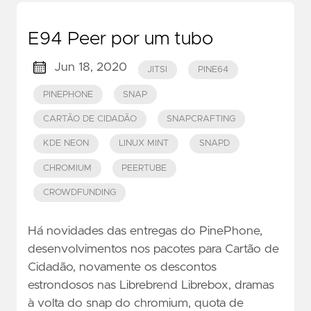
E94 Peer por um tubo
Jun 18, 2020
JITSI
PINE64
PINEPHONE
SNAP
CARTÃO DE CIDADÃO
SNAPCRAFTING
KDE NEON
LINUX MINT
SNAPD
CHROMIUM
PEERTUBE
CROWDFUNDING
Há novidades das entregas do PinePhone,
desenvolvimentos nos pacotes para Cartão de
Cidadão, novamente os descontos
estrondosos nas Librebrend Librebox, dramas
à volta do snap do chromium, quota de