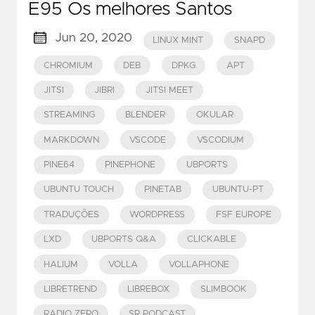
E95 Os melhores Santos
Jun 20, 2020
LINUX MINT
SNAPD
CHROMIUM
DEB
DPKG
APT
JITSI
JIBRI
JITSI MEET
STREAMING
BLENDER
OKULAR
MARKDOWN
VSCODE
VSCODIUM
PINE64
PINEPHONE
UBPORTS
UBUNTU TOUCH
PINETAB
UBUNTU-PT
TRADUÇÕES
WORDPRESS
FSF EUROPE
LXD
UBPORTS Q&A
CLICKABLE
HALIUM
VOLLA
VOLLAPHONE
LIBRETREND
LIBREBOX
SLIMBOOK
RADIO ZERO
SR PODCAST