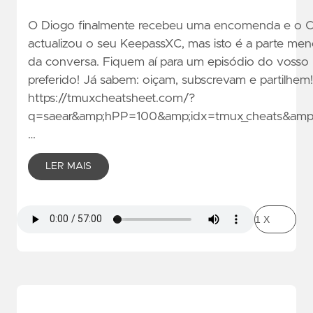
O Diogo finalmente recebeu uma encomenda e o 
actualizou o seu KeepassXC, mas isto é a parte men
da conversa. Fiquem aí para um episódio do vosso
preferido! Já sabem: oiçam, subscrevam e partilhem!
https://tmuxcheatsheet.com/?
q=saear&amp;hPP=100&amp;idx=tmux_cheats&amp;
…
LER MAIS