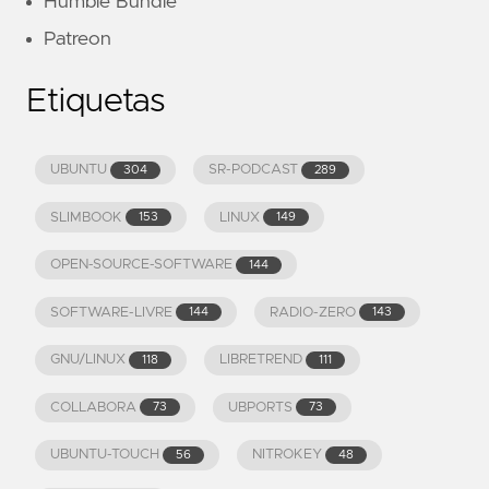
Humble Bundle
Patreon
Etiquetas
UBUNTU
SR-PODCAST
304
289
SLIMBOOK
LINUX
153
149
OPEN-SOURCE-SOFTWARE
144
SOFTWARE-LIVRE
RADIO-ZERO
144
143
GNU/LINUX
LIBRETREND
118
111
COLLABORA
UBPORTS
73
73
UBUNTU-TOUCH
NITROKEY
56
48