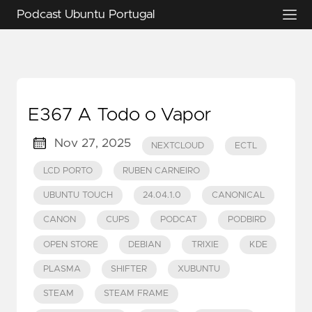
Podcast Ubuntu Portugal
E367 A Todo o Vapor
Nov 27, 2025
NEXTCLOUD
ECTL
LCD PORTO
RUBEN CARNEIRO
UBUNTU TOUCH
24.04.1.0
CANONICAL
CANON
CUPS
PODCAT
PODBIRD
OPEN STORE
DEBIAN
TRIXIE
KDE
PLASMA
SHIFTER
XUBUNTU
STEAM
STEAM FRAME