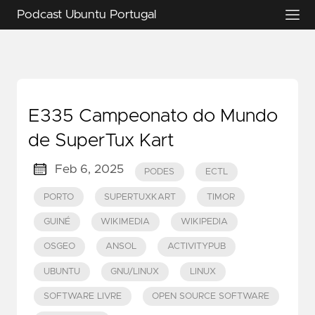
Podcast Ubuntu Portugal
E335 Campeonato do Mundo
de SuperTux Kart
Feb 6, 2025
PODES
ECTL
PORTO
SUPERTUXKART
TIMOR
GUINÉ
WIKIMEDIA
WIKIPEDIA
OSGEO
ANSOL
ACTIVITYPUB
UBUNTU
GNU/LINUX
LINUX
SOFTWARE LIVRE
OPEN SOURCE SOFTWARE