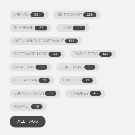
UBUNTU
SR-PODCAST
304
289
SLIMBOOK
LINUX
153
149
OPEN-SOURCE-SOFTWARE
144
SOFTWARE-LIVRE
RADIO-ZERO
144
143
GNU/LINUX
LIBRETREND
118
111
COLLABORA
UBPORTS
73
73
UBUNTU-TOUCH
NITROKEY
56
48
NOT-YET
48
ALL TAGS