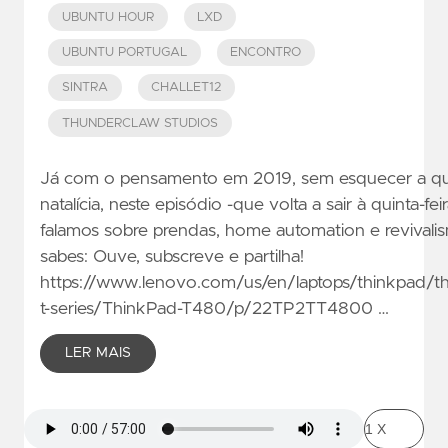
UBUNTU HOUR
LXD
UBUNTU PORTUGAL
ENCONTRO
SINTRA
CHALLET12
THUNDERCLAW STUDIOS
Já com o pensamento em 2019, sem esquecer a q
natalícia, neste episódio -que volta a sair à quinta-feira
falamos sobre prendas, home automation e revivali
sabes: Ouve, subscreve e partilha!
https://www.lenovo.com/us/en/laptops/thinkpad/t
t-series/ThinkPad-T480/p/22TP2TT4800 …
LER MAIS