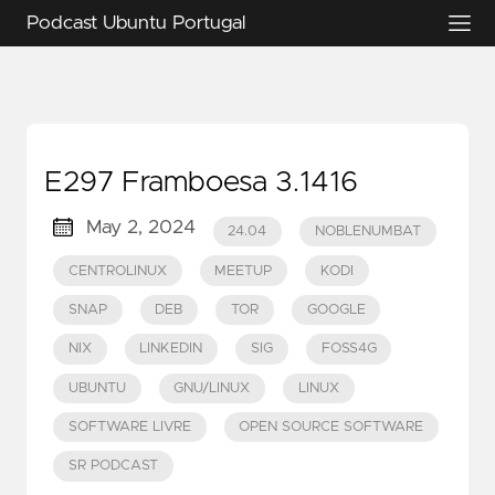
Podcast Ubuntu Portugal
E297 Framboesa 3.1416
May 2, 2024
24.04
NOBLENUMBAT
CENTROLINUX
MEETUP
KODI
SNAP
DEB
TOR
GOOGLE
NIX
LINKEDIN
SIG
FOSS4G
UBUNTU
GNU/LINUX
LINUX
SOFTWARE LIVRE
OPEN SOURCE SOFTWARE
SR PODCAST