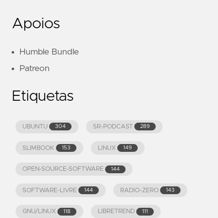
Apoios
Humble Bundle
Patreon
Etiquetas
UBUNTU
SR-PODCAST
304
289
SLIMBOOK
LINUX
153
149
OPEN-SOURCE-SOFTWARE
144
SOFTWARE-LIVRE
RADIO-ZERO
144
143
GNU/LINUX
LIBRETREND
118
111