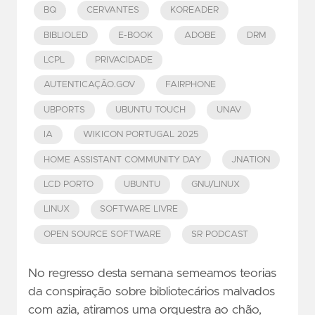
BQ
CERVANTES
KOREADER
BIBLIOLED
E-BOOK
ADOBE
DRM
LCPL
PRIVACIDADE
AUTENTICAÇÃO.GOV
FAIRPHONE
UBPORTS
UBUNTU TOUCH
UNAV
IA
WIKICON PORTUGAL 2025
HOME ASSISTANT COMMUNITY DAY
JNATION
LCD PORTO
UBUNTU
GNU/LINUX
LINUX
SOFTWARE LIVRE
OPEN SOURCE SOFTWARE
SR PODCAST
No regresso desta semana semeamos teorias
da conspiração sobre bibliotecários malvados
com azia, atiramos uma orquestra ao chão,