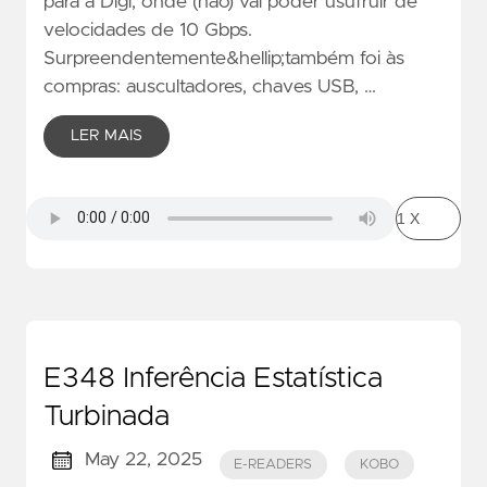
para a Digi, onde (não) vai poder usufruir de
velocidades de 10 Gbps.
Surpreendentemente&hellip;também foi às
compras: auscultadores, chaves USB, …
LER MAIS
E348 Inferência Estatística
Turbinada
May 22, 2025
E-READERS
KOBO