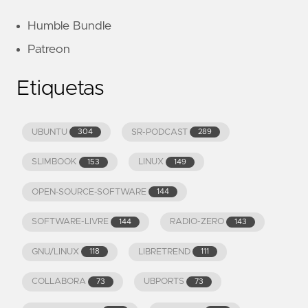
Humble Bundle
Patreon
Etiquetas
UBUNTU
SR-PODCAST
304
289
SLIMBOOK
LINUX
153
149
OPEN-SOURCE-SOFTWARE
144
SOFTWARE-LIVRE
RADIO-ZERO
144
143
GNU/LINUX
LIBRETREND
118
111
COLLABORA
UBPORTS
73
73