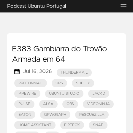
Podcast Ubuntu Portugal
E383 Gambiarra do Trovão
Armada em 64
Jul 16, 2026
THUNDERMAIL
PROTONMAIL
UPS
SHELLY
PIPEWIRE
UBUNTU STUDIO
JACKD
PULSE
ALSA
OBS
VIDEONINJA
EATON
QPWGRAPH
RESCUEZILLA
HOME ASSISTANT
FIREFOX
SNAP