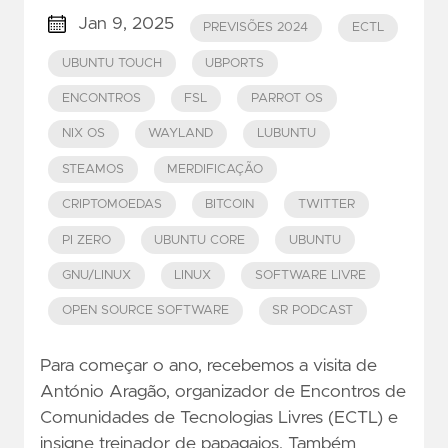
Jan 9, 2025
PREVISÕES 2024
ECTL
UBUNTU TOUCH
UBPORTS
ENCONTROS
FSL
PARROT OS
NIX OS
WAYLAND
LUBUNTU
STEAMOS
MERDIFICAÇÃO
CRIPTOMOEDAS
BITCOIN
TWITTER
PI ZERO
UBUNTU CORE
UBUNTU
GNU/LINUX
LINUX
SOFTWARE LIVRE
OPEN SOURCE SOFTWARE
SR PODCAST
Para começar o ano, recebemos a visita de
António Aragão, organizador de Encontros de
Comunidades de Tecnologias Livres (ECTL) e
insigne treinador de papagaios. Também