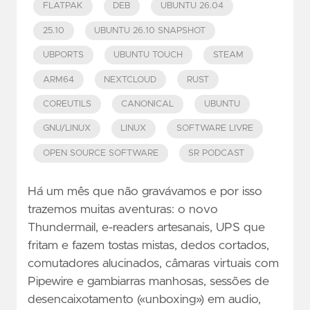
FLATPAK
DEB
UBUNTU 26.04
25.10
UBUNTU 26.10 SNAPSHOT
UBPORTS
UBUNTU TOUCH
STEAM
ARM64
NEXTCLOUD
RUST
COREUTILS
CANONICAL
UBUNTU
GNU/LINUX
LINUX
SOFTWARE LIVRE
OPEN SOURCE SOFTWARE
SR PODCAST
Há um mês que não gravávamos e por isso
trazemos muitas aventuras: o novo
Thundermail, e-readers artesanais, UPS que
fritam e fazem tostas mistas, dedos cortados,
comutadores alucinados, câmaras virtuais com
Pipewire e gambiarras manhosas, sessões de
desencaixotamento («unboxing») em audio,