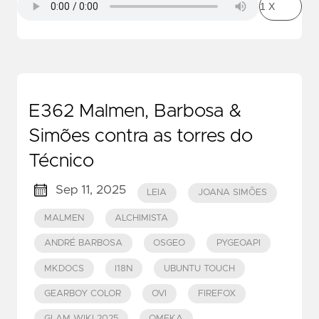
E362 Malmen, Barbosa &
Simões contra as torres do
Técnico
Sep 11, 2025
LEIA
JOANA SIMÕES
MALMEN
ALCHIMISTA
ANDRÉ BARBOSA
OSGEO
PYGEOAPI
MKDOCS
I18N
UBUNTU TOUCH
GEARBOY COLOR
OVI
FIREFOX
GLAM WIKI 2025
OMEKA