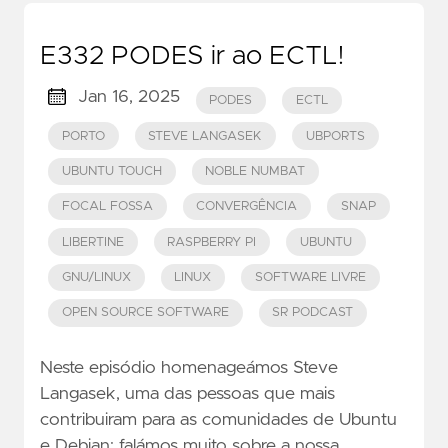
E332 PODES ir ao ECTL!
Jan 16, 2025
PODES
ECTL
PORTO
STEVE LANGASEK
UBPORTS
UBUNTU TOUCH
NOBLE NUMBAT
FOCAL FOSSA
CONVERGÊNCIA
SNAP
LIBERTINE
RASPBERRY PI
UBUNTU
GNU/LINUX
LINUX
SOFTWARE LIVRE
OPEN SOURCE SOFTWARE
SR PODCAST
Neste episódio homenageámos Steve
Langasek, uma das pessoas que mais
contribuiram para as comunidades de Ubuntu
e Debian; falámos muito sobre a nossa