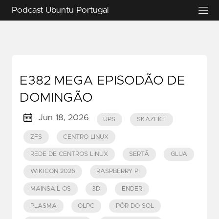
Podcast Ubuntu Portugal
E382 MEGA EPISODÃO DE
DOMINGÃO
Jun 18, 2026
UPS
SKAZEKE
ZFS
CENTRO LINUX
REDE DE CENTROS LINUX
SERTÃ
GLUA
WIKICON 2026
RASPBERRY PI
MAINSAIL OS
3D
ENDER
PLASMA
OLPC
PÔR DO SOL