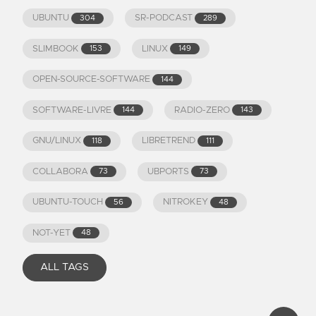
UBUNTU
SR-PODCAST
304
289
SLIMBOOK
LINUX
153
149
OPEN-SOURCE-SOFTWARE
144
SOFTWARE-LIVRE
RADIO-ZERO
144
143
GNU/LINUX
LIBRETREND
118
111
COLLABORA
UBPORTS
73
73
UBUNTU-TOUCH
NITROKEY
56
48
NOT-YET
48
ALL TAGS