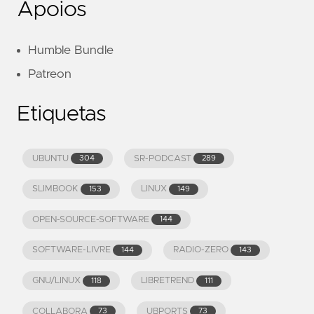
Apoios
Humble Bundle
Patreon
Etiquetas
UBUNTU
SR-PODCAST
304
289
SLIMBOOK
LINUX
153
149
OPEN-SOURCE-SOFTWARE
144
SOFTWARE-LIVRE
RADIO-ZERO
144
143
GNU/LINUX
LIBRETREND
118
111
COLLABORA
UBPORTS
73
73