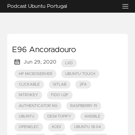
Podcast Ubuntu Portugal
E96 Ancoradouro
Jun 29, 2020
LXD
HP MICROSERVER
UBUNTU TOUCH
CLICKABLE
GITLAB
2FA
NITROKEY
FIDO U2F
AUTHENTICATOR NG
RASPBERRY PI
UBUNTU
DESKTOPIFY
ANSIBLE
OPENELEC
KODI
UBUNTU 18.04