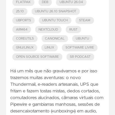
FLATPAK
DEB
UBUNTU 26.04
25.10
UBUNTU 26.10 SNAPSHOT
UBPORTS
UBUNTU TOUCH
STEAM
ARM64
NEXTCLOUD
RUST
COREUTILS
CANONICAL
UBUNTU
GNU/LINUX
LINUX
SOFTWARE LIVRE
OPEN SOURCE SOFTWARE
SR PODCAST
Há um mês que não gravávamos e por isso
trazemos muitas aventuras: o novo
Thundermail, e-readers artesanais, UPS que
fritam e fazem tostas mistas, dedos cortados,
comutadores alucinados, câmaras virtuais com
Pipewire e gambiarras manhosas, sessões de
desencaixotamento («unboxing») em audio,