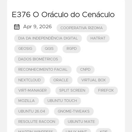
E376 O Oráculo do Cenáculo
Apr 9, 2026
COOPERATIVA RIZOMA
DIA DA INDEPENDÊNCIA DIGITAL
HATRAT
GEOSIG
QGIS
RGPD
DADOS BIOMÉTRICOS
RECONHECIMENTO FACIAL
CNPD
NEXTCLOUD
ORACLE
VIRTUAL BOX
VIRT-MANAGER
SPLIT SCREEN
FIREFOX
MOZILLA
UBUNTU TOUCH
UBUNTU 26.04
GNOME-TWEAKS
RESOLUTE RACOON
UBUNTU MATE