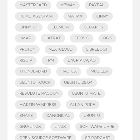
MASTERCARD
MBWAY
PAYPAL
HOME ASSISTANT
MATRIX
CINNY
CINNY UT
ELEMENT
GEOAPIFY
UMAP
HATRAT
GEOSIG
QGIS
PROTON
NEXTCLOUD
LIBREBOOT
RISC V
TPM
ENCRIPTAÇÃO
THUNDERBIRD
FIREFOX
MOZILLA
UBUNTU TOUCH
UBUNTU 26.04
RESOLUTE RACOON
UBUNTU MATE
MARTIN WINPRESS
ALLAN POPE
SNAPS
CANONICAL
UBUNTU
GNU/LINUX
LINUX
SOFTWARE LIVRE
OPEN SOURCE SOFTWARE
SR PODCAST