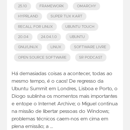
25.10
FRAMEWORK
OMARCHY
HYPRLAND
SUPER TUX KART
RECALL FOR LINUX
UBUNTU TOUCH
20.04
24.04.1.0
UBUNTU
GNU/LINUX
LINUX
SOFTWARE LIVRE
OPEN SOURCE SOFTWARE
SR PODCAST
Há demasiadas coisas a acontecer, todas ao
mesmo tempo, é o caos! De regresso da
Ubuntu Summit em Londres, Lisboa e Porto, o
Diogo sublinha os momentos mais importantes
e entope o Internet Archive; o Miguel continua
na missão de libertar pessoas do Windows;
problemas técnicos caem-nos em cima em
plena emissão; a …