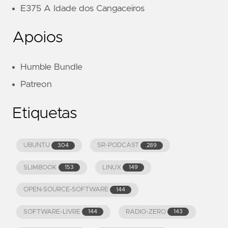
E375 A Idade dos Cangaceiros
Apoios
Humble Bundle
Patreon
Etiquetas
UBUNTU
SR-PODCAST
304
289
SLIMBOOK
LINUX
153
149
OPEN-SOURCE-SOFTWARE
144
SOFTWARE-LIVRE
RADIO-ZERO
144
143