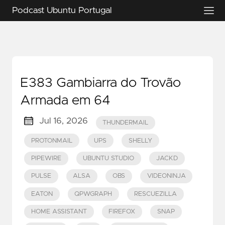
Podcast Ubuntu Portugal
E383 Gambiarra do Trovão
Armada em 64
Jul 16, 2026
THUNDERMAIL
PROTONMAIL
UPS
SHELLY
PIPEWIRE
UBUNTU STUDIO
JACKD
PULSE
ALSA
OBS
VIDEONINJA
EATON
QPWGRAPH
RESCUEZILLA
HOME ASSISTANT
FIREFOX
SNAP