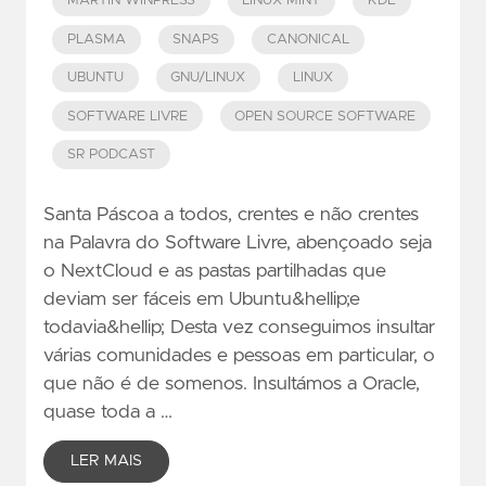
MARTIN WINPRESS
LINUX MINT
KDE
PLASMA
SNAPS
CANONICAL
UBUNTU
GNU/LINUX
LINUX
SOFTWARE LIVRE
OPEN SOURCE SOFTWARE
SR PODCAST
Santa Páscoa a todos, crentes e não crentes
na Palavra do Software Livre, abençoado seja
o NextCloud e as pastas partilhadas que
deviam ser fáceis em Ubuntu&hellip;e
todavia&hellip; Desta vez conseguimos insultar
várias comunidades e pessoas em particular, o
que não é de somenos. Insultámos a Oracle,
quase toda a …
LER MAIS