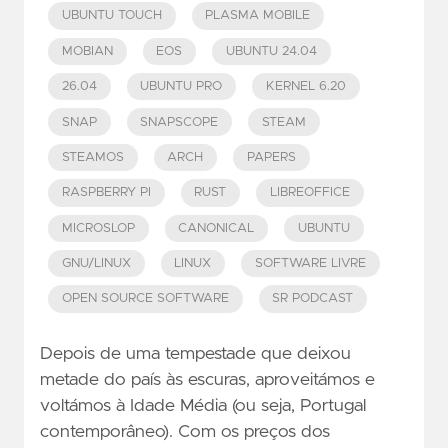
UBUNTU TOUCH
PLASMA MOBILE
MOBIAN
EOS
UBUNTU 24.04
26.04
UBUNTU PRO
KERNEL 6.20
SNAP
SNAPSCOPE
STEAM
STEAMOS
ARCH
PAPERS
RASPBERRY PI
RUST
LIBREOFFICE
MICROSLOP
CANONICAL
UBUNTU
GNU/LINUX
LINUX
SOFTWARE LIVRE
OPEN SOURCE SOFTWARE
SR PODCAST
Depois de uma tempestade que deixou
metade do país às escuras, aproveitámos e
voltámos à Idade Média (ou seja, Portugal
contemporâneo). Com os preços dos