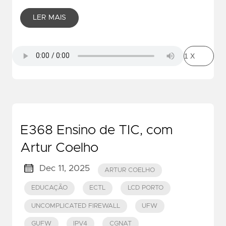
LER MAIS
E368 Ensino de TIC, com
Artur Coelho
Dec 11, 2025
ARTUR COELHO
EDUCAÇÃO
ECTL
LCD PORTO
UNCOMPLICATED FIREWALL
UFW
GUFW
IPV4
CGNAT