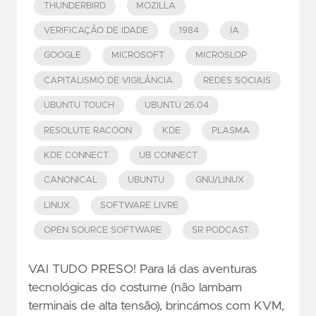
THUNDERBIRD
MOZILLA
VERIFICAÇÃO DE IDADE
1984
IA
GOOGLE
MICROSOFT
MICROSLOP
CAPITALISMO DE VIGILÂNCIA
REDES SOCIAIS
UBUNTU TOUCH
UBUNTU 26.04
RESOLUTE RACOON
KDE
PLASMA
KDE CONNECT
UB CONNECT
CANONICAL
UBUNTU
GNU/LINUX
LINUX
SOFTWARE LIVRE
OPEN SOURCE SOFTWARE
SR PODCAST
VAI TUDO PRESO! Para lá das aventuras
tecnológicas do costume (não lambam
terminais de alta tensão), brincámos com KVM,