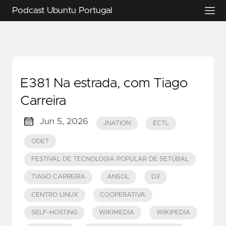
Podcast Ubuntu Portugal
E381 Na estrada, com Tiago
Carreira
Jun 5, 2026
JNATION
ECTL
ODET
FESTIVAL DE TECNOLOGIA POPULAR DE SETÚBAL
TIAGO CARREIRA
ANSOL
D3
CENTRO LINUX
COOPERATIVA
SELF-HOSTING
WIKIMEDIA
WIKIPEDIA