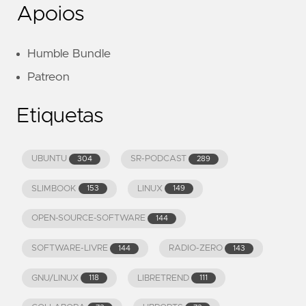
Apoios
Humble Bundle
Patreon
Etiquetas
UBUNTU
SR-PODCAST
304
289
SLIMBOOK
LINUX
153
149
OPEN-SOURCE-SOFTWARE
144
SOFTWARE-LIVRE
RADIO-ZERO
144
143
GNU/LINUX
LIBRETREND
118
111