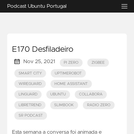
Podcast Ubuntu Portugal
E170 Desfiladeiro
Nov 25, 2021
PI ZERO
ZIGBEE
SMART CITY
UPTIMEROBOT
WIREGUARD
HOME ASSISTANT
LINGUARD
UBUNTU
COLLABORA
LIBRETREND
SLIMBOOK
RADIO ZERO
SR PODCAST
Esta semana a conversa foi animada e