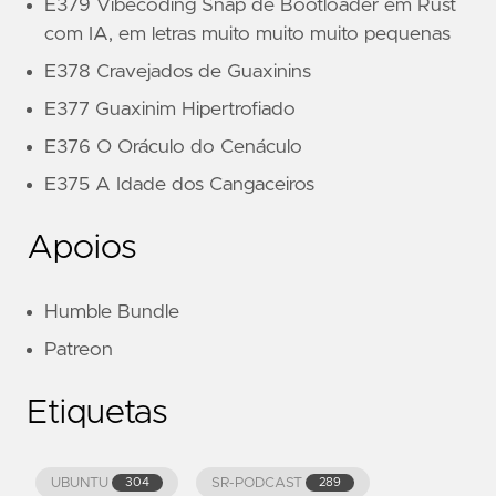
E379 Vibecoding Snap de Bootloader em Rust
com IA, em letras muito muito muito pequenas
E378 Cravejados de Guaxinins
E377 Guaxinim Hipertrofiado
E376 O Oráculo do Cenáculo
E375 A Idade dos Cangaceiros
Apoios
Humble Bundle
Patreon
Etiquetas
UBUNTU
SR-PODCAST
304
289