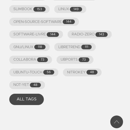
SLIMBOOK
LINUX
153
149
OPEN-SOURCE-SOFTWARE
144
SOFTWARE-LIVRE
RADIO-ZERO
144
143
GNU/LINUX
LIBRETREND
118
111
COLLABORA
UBPORTS
73
73
UBUNTU-TOUCH
NITROKEY
56
48
NOT-YET
48
ALL TAGS