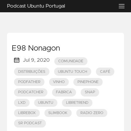
Podcast Ubuntu Portugal
E98 Nonagon
Jul 9, 2020
COMUNIDADE
DISTRIBUIÇÕES
UBUNTU TOUCH
CAFÉ
PODFATHER
VINHO
PINEPHONE
PODCATCHER
FABRICA
SNAP
LXD
UBUNTU
LIBRETREND
LIBREBOX
SLIMBOOK
RADIO ZERO
SR PODCAST