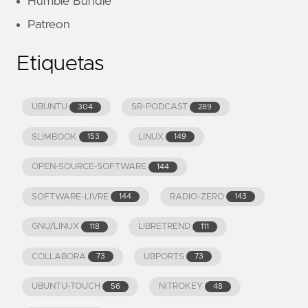
Humble Bundle
Patreon
Etiquetas
UBUNTU
SR-PODCAST
304
289
SLIMBOOK
LINUX
153
149
OPEN-SOURCE-SOFTWARE
144
SOFTWARE-LIVRE
RADIO-ZERO
144
143
GNU/LINUX
LIBRETREND
118
111
COLLABORA
UBPORTS
73
73
UBUNTU-TOUCH
NITROKEY
56
48