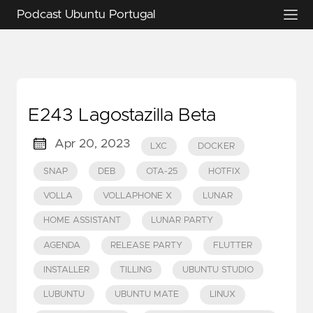
Podcast Ubuntu Portugal
E243 Lagostazilla Beta
Apr 20, 2023
LXC
DOCKER
SNAP
DEB
OTA-25
HOTFIX
VOLLA
VOLLAPHONE X
LUNAR
HOME ASSISTANT
LUNAR PARTY
AGENDA
RELEASE PARTY
FLUTTER
INSTALLER
TILLING
UBUNTU STUDIO
LUBUNTU
UBUNTU MATE
LINUX