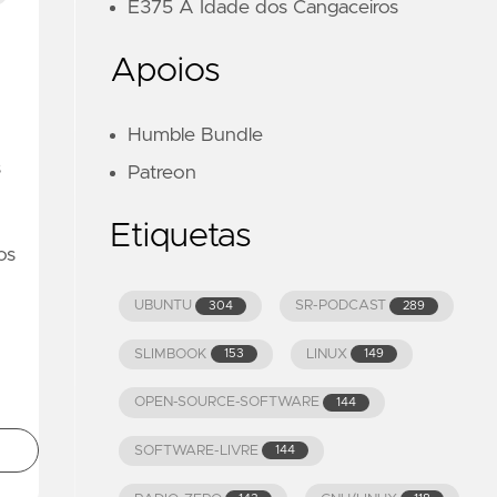
E375 A Idade dos Cangaceiros
Apoios
Humble Bundle
s
Patreon
Etiquetas
os
UBUNTU
SR-PODCAST
304
289
SLIMBOOK
LINUX
153
149
OPEN-SOURCE-SOFTWARE
144
SOFTWARE-LIVRE
144