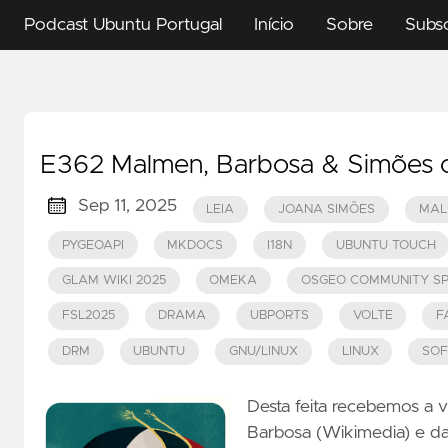
Podcast Ubuntu Portugal
Início
Sobre
Subs
E362 Malmen, Barbosa & Simões co
Sep 11, 2025
LEIA
JOANA SIMÕES
MAL
PYGEOAPI
MKDOCS
I18N
UBUNTU TOUCH
GLAM WIKI 2025
OMEKA
OSGEO COMMUNITY SP
FSL2025
DRAMA
UBPORTS
VOLTE
F
DRM
UBUNTU
GNU/LINUX
LINUX
SOF
Desta feita recebemos a 
Barbosa (Wikimedia) e d