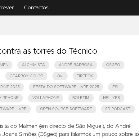
crever
Contactos
ntra as torres do Técnico
MEN
ALCHIMISTA
ANDRÉ BARBOSA
OSGEO
GEARBOY COLOR
OVI
FIREFOX
RINT 2025
FESTA DO SOFTWARE LIVRE 2025
FSL
AIRPHONE
VOLLAPHONE
BOLETIM
HELLYES
TWARE LIVRE
OPEN SOURCE SOFTWARE
SR PODCAST
visita do Malmen (em directo de São Miguel), do André
a Joana Simões (OSgeo) para falarmos um pouco sobre a