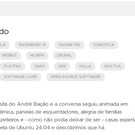
ado
ICA
RASPBERRY PI
GNOME-PIE
DOMÓTICA
WEBKIT
MORPH
DRUPAL
FLATPAK
SNAP
DEB
VOLLA
NOCTUA
SOFTWARE LIVRE
OPEN SOURCE SOFTWARE
isita do André Bação e a conversa seguiu animada em
âmica, panelas de esquentadores, alegria de famílias
eiteiros e - como não podia deixar de ser - casas espert
 beta de Ubuntu 24.04 e descobrimos que há