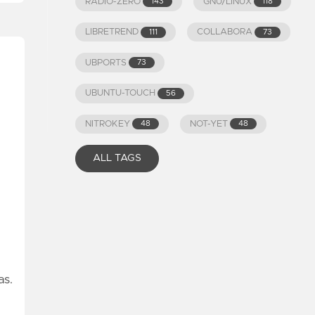
RADIO-ZERO
GNU/LINUX
143
118
LIBRETREND
COLLABORA
111
73
UBPORTS
73
UBUNTU-TOUCH
56
NITROKEY
NOT-YET
48
48
ALL TAGS
as.