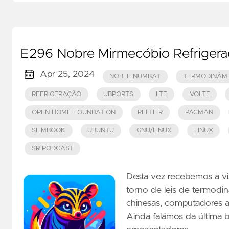
E296 Nobre Mirmecóbio Refriger
Apr 25, 2024
NOBLE NUMBAT
TERMODINÂM
REFRIGERAÇÃO
UBPORTS
LTE
VOLTE
OPEN HOME FOUNDATION
PELTIER
PACMAN
SLIMBOOK
UBUNTU
GNU/LINUX
LINUX
SR PODCAST
Desta vez recebemos a v
torno de leis de termodin
chinesas, computadores az
Ainda falámos da última