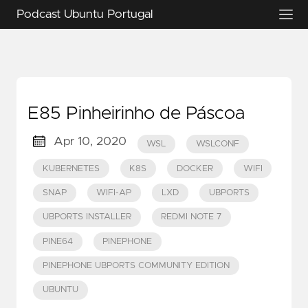
Podcast Ubuntu Portugal
E85 Pinheirinho de Páscoa
Apr 10, 2020
WSL
WSLCONF
KUBERNETES
K8S
DOCKER
WIFI
SNAP
WIFI-AP
LXD
UBPORTS
UBPORTS INSTALLER
REDMI NOTE 7
PINE64
PINEPHONE
PINEPHONE UBPORTS COMMUNITY EDITION
UBUNTU