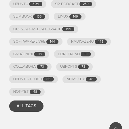
UBUNTU
SR-PODCAST
304
289
SLIMBOOK
LINUX
153
149
OPEN-SOURCE-SOFTWARE
144
SOFTWARE-LIVRE
RADIO-ZERO
144
143
GNU/LINUX
LIBRETREND
118
111
COLLABORA
UBPORTS
73
73
UBUNTU-TOUCH
NITROKEY
56
48
NOT-YET
48
ALL TAGS