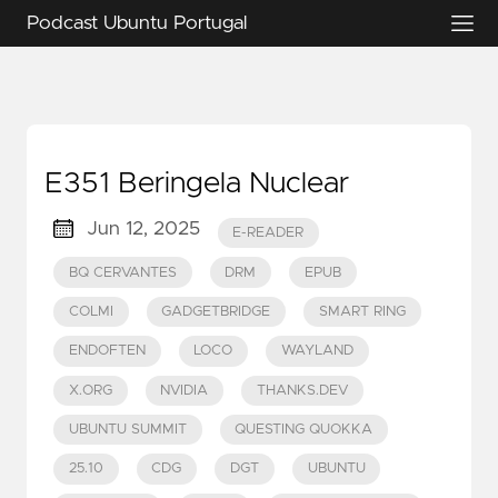
Podcast Ubuntu Portugal
E351 Beringela Nuclear
Jun 12, 2025
E-READER
BQ CERVANTES
DRM
EPUB
COLMI
GADGETBRIDGE
SMART RING
ENDOFTEN
LOCO
WAYLAND
X.ORG
NVIDIA
THANKS.DEV
UBUNTU SUMMIT
QUESTING QUOKKA
25.10
CDG
DGT
UBUNTU