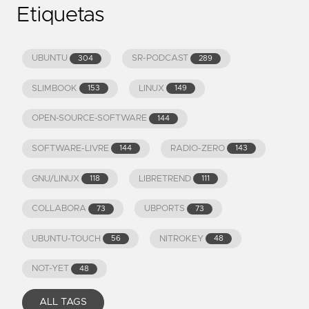
Etiquetas
UBUNTU
SR-PODCAST
304
289
SLIMBOOK
LINUX
153
149
OPEN-SOURCE-SOFTWARE
144
SOFTWARE-LIVRE
RADIO-ZERO
144
143
GNU/LINUX
LIBRETREND
118
111
COLLABORA
UBPORTS
73
73
UBUNTU-TOUCH
NITROKEY
56
48
NOT-YET
48
ALL TAGS